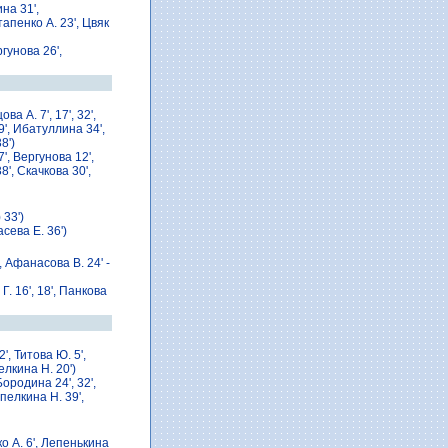
на 31',
апенко A. 23', Цвяк
ргунова 26',
цова A. 7', 17', 32',
9', Ибатуллина 34',
8')
, Вергунова 12',
8', Скачкова 30',
 33')
сева Е. 36')
, Афанасова В. 24' -
Г. 16', 18', Панкова
', Титова Ю. 5',
елкина Н. 20')
Бородина 24', 32',
пелкина Н. 39',
ко A. 6', Лепенькина