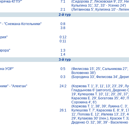
ирячка-КГПУ"
7:1
(Сидорова 2', Лясковская 9', 23', Ни
Кулыгина 31', 32', 33' - Усенко 24')
2:1
(Литвинова 5', Кулигина 10' - Лепен
2-й тур
 - "Снежана-Котельники"
0:8
3:8
ория"
0:12
0:11
врора"
1:3
1:4
3-й тур
уна-УОР"
0:5
(Филисова 15', 25', Сальникова 27',
Воловенко 38')
0:3
(Бородина 33', Филисова 34', Дерип
ки" - "Алектан"
24:2
(Коржова Т. 1', 3', 11', 13', 23', 29', Лу
Гладцынова 6' (автогол), Диденко O. 
19', Кулешова Т. 10', 11', 20', 26', 37
Карасева Е. 29', Богатова 35', 40', П
Сорокина 4', 6')
(Коржова T. 1', 38', 39', Лукина C. 3', 1
26:1
Кулешова T. 7', Карасева E. 8', 9', 17
11', Попова E. 12', Ивлева 13', 23', 4
29', Кулакова 30' (пен.), Красюк T. 3
Диденко O. 32', 38', 39' - Василенко 