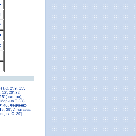
6
4
2
9
2
а О. 2', 9', 15',
 12', 20', 32',
15' (автогол),
 Морина Т. 38')
9', 40', Федченко Г.
19', 39', Игнатьева
нецова О. 29')