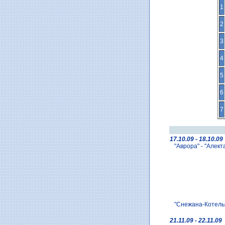
1
2
3
4
5
6
7
17.10.09 - 18.10.09
"Аврора" - "Алект
"Снежана-Котельн
21.11.09 - 22.11.09