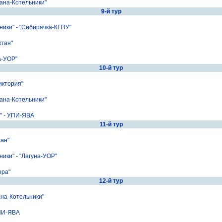
на-Котельники"
9-й тур
ики" - "Сибирячка-КГПУ"
ктан"
а-УОР"
10-й тур
иктория"
ана-Котельники"
 - УПИ-ЯВА
11-й тур
ан"
ки" - "Лагуна-УОР"
ора"
12-й тур
на-Котельники"
ПИ-ЯВА