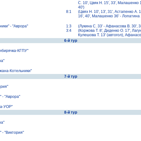
C. 10', Цвяк Н. 15', 33', Малашенко 
40')
8:1
(Цвях Н. 10', 13', 31', Астапенко A. 
16', 40', Малашенко 36' - Лопатина 
ки" - "Аврора"
1:3
(Лукина C. 33' - Афанасова В. 30', 38
3:4
(Коржова T. 8', Диденко O. 17', Лагун
Кулешова T. 13' (автогол), Афанасова
6-й тур
ибирячка-КГПУ"
а"
жана-Котельники"
7-й тур
рия"
- "Аврора"
на-УОР"
8-й тур
ра"
- "Виктория"