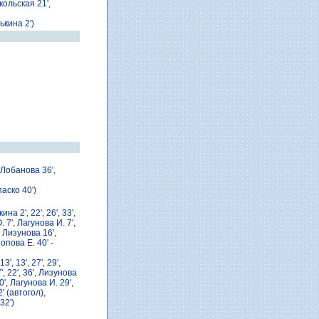
кольская 21',
ькина 2')
 Лобанова 36',
аско 40')
кина 2', 22', 26', 33',
7', Лагунова И. 7',
', Лизунова 16',
опова E. 40' -
3', 13', 27', 29',
', 22', 36', Лизунова
0', Лагунова И. 29',
2' (автогол),
32')