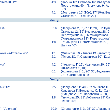
ячка-КГПУ"
4:3
(Цагина 10', Скачкова 16', Ибатулли
Перетрухина 40' - Пискунова 9', Аст
38')
4:1
(Ичетовкина 10' (10м), 17'(10м), Ве
Скачкова 27' - Усенко 22')
4-й тур
ЯВА
0:16
(Вергунова 2', 6', 6', 11', 28', 31', Куп
Скачкова 12', 39', Ичетовкина 28', 2
Перетрухина 37', Нигамаджанова 3
(Мирзаджанова 33' - Перетрухина 7'
1:8
16', 36' (пен.), Нигамаджанова 27', 3
Цагина 40')
нежана-Котельники"
1:1
(Филисова 19' - Титова Ю. (автогол)
2:1
(Титова Ю. 4', Сальникова 30' - Кара
рия"
4:2
(Федченко Г. 12', Иваницкая 20', 25'
Никольская 6', 10')
6:1
(Афанасова В. 1', 20', 36', Федченко 
23' - Самородова 25')
5-й тур
а-УОР"
2:5
(Вергунова 11', 40' - Сальникова Н. 2
Кулешова 8', Воловенко C. 11', Сап
(Купцова A. 37' - Воловенко С. 18', 
1:8
Филисова 25', 38', Лобанова 39', Са
Титова 40')
- "Алектан"
10:0
(Степаненко E. 3', 25', 32', Астапен