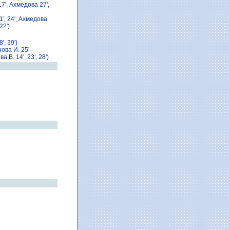
17', Ахмедова 27',
11', 24', Ахмедова
22')
', 39')
ова И. 25' -
 B. 14', 23', 28')