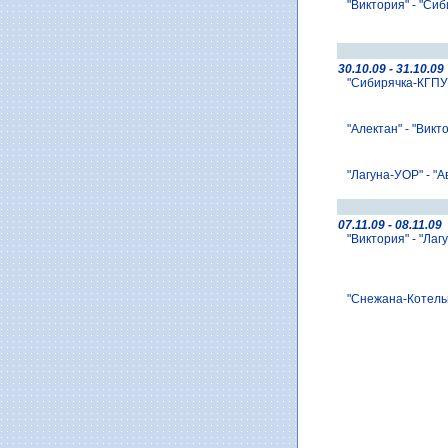
"Виктория" - "Сиб
30.10.09 - 31.10.09
"Сибирячка-КГПУ"
"Алектан" - "Викт
"Лагуна-УОР" - "А
07.11.09 - 08.11.09
"Виктория" - "Лаг
"Снежана-Котельни