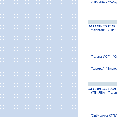
УПИ-ЯВА - "Сибир
14.11.09 - 15.11.09
"Алектан" - УПИ-
"Лагуна-УОР" - "С
"Аврора" - "Викто
04.12.09 - 05.12.09
УПИ-ЯВА - "Лагун
"Сибирячка-КГПУ" 