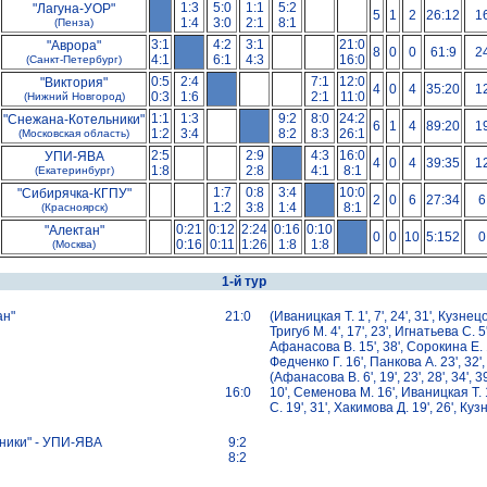
1:3
5:0
1:1
5:2
"Лагуна-УОР"
5
1
2
26:12
1
1:4
3:0
2:1
8:1
(Пенза)
3:1
4:2
3:1
21:0
"Аврора"
8
0
0
61:9
2
4:1
6:1
4:3
16:0
(Санкт-Петербург)
0:5
2:4
7:1
12:0
"Виктория"
4
0
4
35:20
1
0:3
1:6
2:1
11:0
(Нижний Новгород)
1:1
1:3
9:2
8:0
24:2
"Снежана-Котельники"
6
1
4
89:20
1
1:2
3:4
8:2
8:3
26:1
(Московская область)
2:5
2:9
4:3
16:0
УПИ-ЯВА
4
0
4
39:35
1
1:8
2:8
4:1
8:1
(Екатеринбург)
1:7
0:8
3:4
10:0
"Сибирячка-КГПУ"
2
0
6
27:34
6
1:2
3:8
1:4
8:1
(Красноярск)
0:21
0:12
2:24
0:16
0:10
"Алектан"
0
0
10
5:152
0
0:16
0:11
1:26
1:8
1:8
(Москва)
1-й тур
ан"
21:0
(Иваницкая Т. 1', 7', 24', 31', Кузнецов
Тригуб М. 4', 17', 23', Игнатьева С. 5',
Афанасова В. 15', 38', Сорокина Е. 
Федченко Г. 16', Панкова А. 23', 32',
(Афанасова В. 6', 19', 23', 28', 34', 3
16:0
10', Семенова М. 16', Иваницкая Т. 
С. 19', 31', Хакимова Д. 19', 26', Куз
ики" - УПИ-ЯВА
9:2
8:2